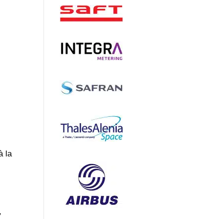
à la
,