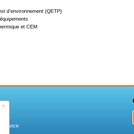
 test d’environnement (QETP)
r équipements
 thermique et CEM
puissance