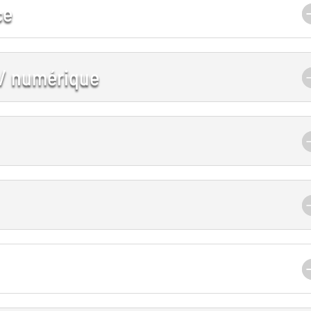
ce
 / numérique